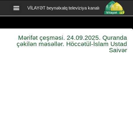
VİLAYƏT beynəlxalq televiziya kanalı
Vilayət TV yardım
BİZİMLƏ ƏLAQƏ
Mərifət çeşməsi. 24.09.2025. Quranda
çəkilən məsəllər. Höccətül-İslam Ustad
Saivər