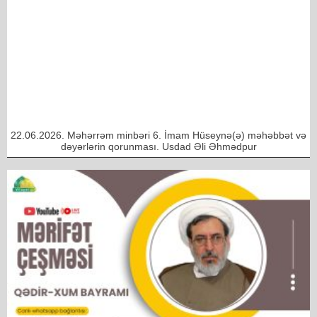
22.06.2026. Məhərrəm minbəri 6. İmam Hüseynə(ə) məhəbbət və
dəyərlərin qorunması. Usdad Əli Əhmədpur