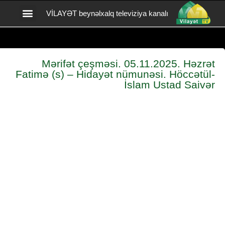
VİLAYƏT beynəlxalq televiziya kanalı
Vilayət TV yardım
BİZİMLƏ ƏLAQƏ
Mərifət çeşməsi. 05.11.2025. Həzrət
Fatimə (s) – Hidayət nümunəsi. Höccətül-
İslam Ustad Saivər