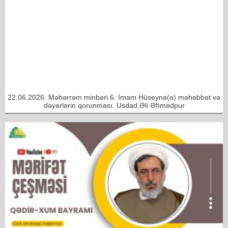
22.06.2026. Məhərrəm minbəri 6. İmam Hüseynə(ə) məhəbbət və
dəyərlərin qorunması. Usdad Əli Əhmədpur