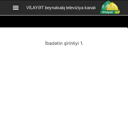
VİLAYƏT beynəlxalq televiziya kanalı
Vilayət TV yardım
BİZİMLƏ ƏLAQƏ
İbadətin şirinliyi 1.