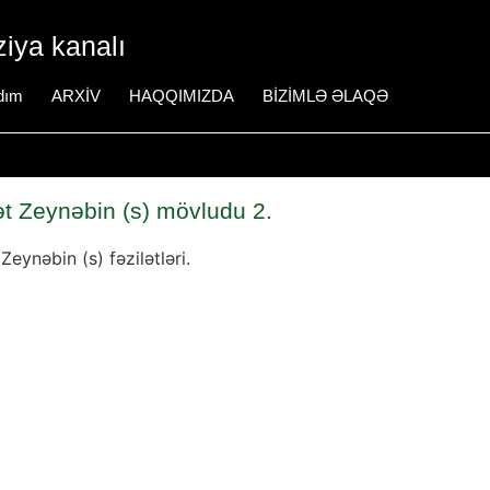
iya kanalı
dım
ARXİV
HAQQIMIZDA
BİZİMLƏ ƏLAQƏ
t Zeynəbin (s) mövludu 2.
Zeynəbin (s) fəzilətləri.