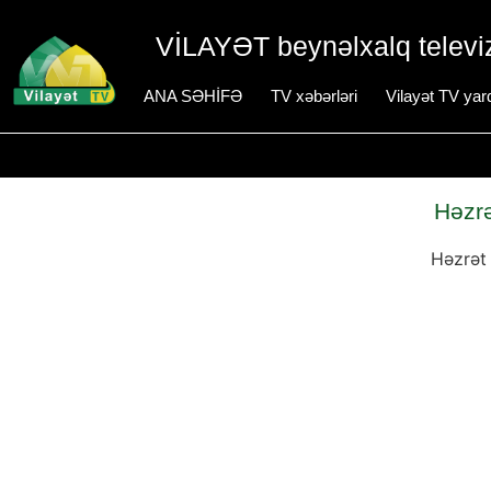
VİLAYƏT beynəlxalq televiz
ANA SƏHİFƏ
TV xəbərləri
Vilayət TV yar
Həzrə
Həzrət 