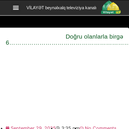
VİLAYƏT beynəlxalq televiziya kanalı
Vilayət TV yardım
BİZİMLƏ ƏLAQƏ
Doğru olanlarla birgə
6…………………………………………………
September 29, 2025
3:35 pm
No Comments