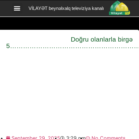
VİLAYƏT beynəlxalq televiziya kanalı
Vilayət TV yardım
BİZİMLƏ ƏLAQƏ
Doğru olanlarla birgə
5…………………………………………………
September 29, 2025
3:29 pm
No Comments