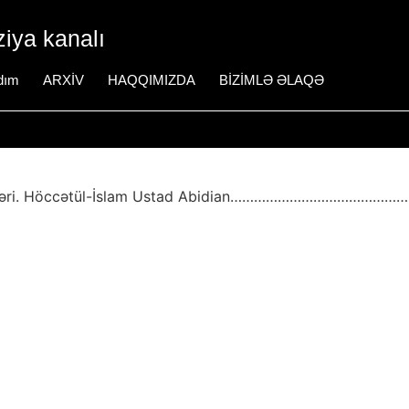
iya kanalı
dım
ARXİV
HAQQIMIZDA
BİZİMLƏ ƏLAQƏ
rinsipləri. Höccətül-İslam Ustad Abidian……………………………………