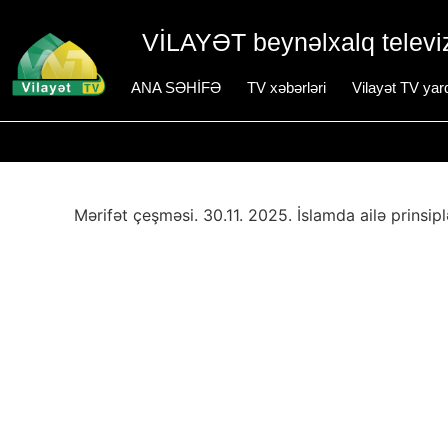
VİLAYƏT beynəlxalq televiz
ANA SƏHİFƏ
TV xəbərləri
Vilayət TV yar
Mərifət çeşməsi. 30.11. 2025. İslamda ailə p