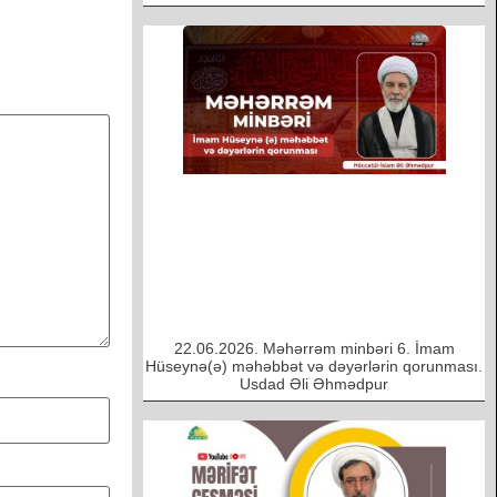
22.06.2026. Məhərrəm minbəri 6. İmam
Hüseynə(ə) məhəbbət və dəyərlərin qorunması.
Usdad Əli Əhmədpur