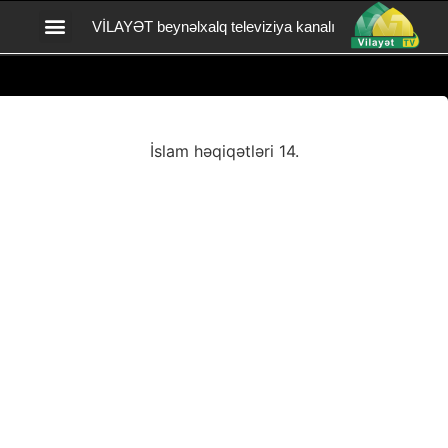
VİLAYƏT beynəlxalq televiziya kanalı
Vilayət TV yardım
BİZİMLƏ ƏLAQƏ
İslam həqiqətləri 14.