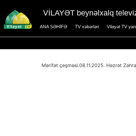
VİLAYƏT beynəlxalq televiz
ANA SƏHİFƏ
TV xəbərləri
Vilayət TV yar
Mərifət çeşməsi.08.11.2025. Həzrət Zəhra