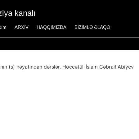
iya kanalı
dım
ARXİV
HAQQIMIZDA
BİZİMLƏ ƏLAQƏ
nın (s) həyatından dərslər. Höccətül-İslam Cəbrail Abiyev