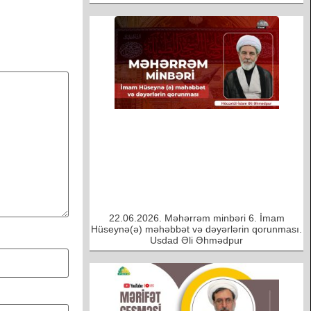
22.06.2026. Məhərrəm minbəri 6. İmam
Hüseynə(ə) məhəbbət və dəyərlərin qorunması.
Usdad Əli Əhmədpur