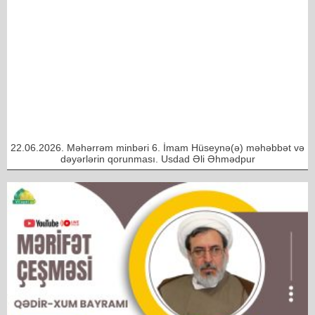
22.06.2026. Məhərrəm minbəri 6. İmam Hüseynə(ə) məhəbbət və
dəyərlərin qorunması. Usdad Əli Əhmədpur