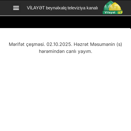
VİLAYƏT beynəlxalq televiziya kanalı
Vilayət TV yardım
BİZİMLƏ ƏLAQƏ
Mərifət çeşməsi. 02.10.2025. Həzrət Məsumənin (s)
hərəmindən canlı yayım.