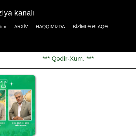
iya kanalı
dım
ARXİV
HAQQIMIZDA
BİZİMLƏ ƏLAQƏ
*** Qədir-Xum. ***