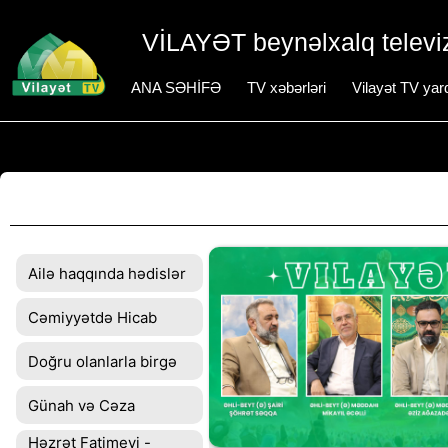
VİLAYƏT beynəlxalq televiz
ANA SƏHİFƏ
TV xəbərləri
Vilayət TV yar
Ailə haqqında hədislər
Cəmiyyətdə Hicab
Doğru olanlarla birgə
Günah və Cəza
Həzrət Fatimeyi -