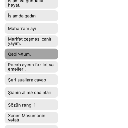
İslam və gündəlik
həyat.
İslamda qadın
Məhərrəm ayı
Mərifət çeşməsi canlı
yayım.
Qədir-Xum.
Rəcəb ayının fəzilət və
əməlləri.
Şəri suallara cavab
Şiənin alimə qadınları
Sözün rəngi 1.
Xanım Məsumənin
vəfatı