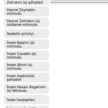
Zəhranın (s) şəhadəti
Həzrət Zeynəbin
mövludu
Həzrət Zəhranın (s)
mübarək mövludu
İbadətin şirinliyi .
İmam Baqirin (ə)
mövludu.
İmam Cavadın (ə)
mövludu
İmam Əlinin (ə)
mövludu
İmam Hadinin(ə)
şəhadəti
İmam Həsən Əsgərinin
(ə) Mövludu
İslam həqiqətləri