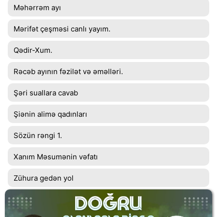
Məhərrəm ayı
Mərifət çeşməsi canlı yayım.
Qədir-Xum.
Rəcəb ayının fəzilət və əməlləri.
Şəri suallara cavab
Şiənin alimə qadınları
Sözün rəngi 1.
Xanım Məsumənin vəfatı
Zühura gedən yol