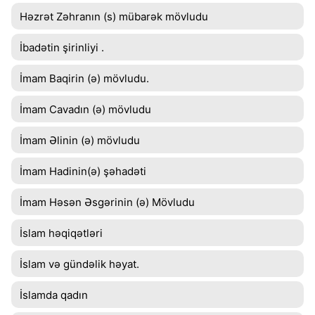
Həzrət Zəhranın (s) mübarək mövludu
İbadətin şirinliyi .
İmam Baqirin (ə) mövludu.
İmam Cavadın (ə) mövludu
İmam Əlinin (ə) mövludu
İmam Hadinin(ə) şəhadəti
İmam Həsən Əsgərinin (ə) Mövludu
İslam həqiqətləri
İslam və gündəlik həyat.
İslamda qadın