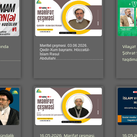
qında
Vilayət 
Mərifət çeşməsi. 03.06.2026.
Qədir-Xum bayramı. Höccətül-
Şöhrət
İslam Rəsul
…………………….
……………………………………………………………………………………………………………..
təqdima
Abdullahi…………………………………………………………
gündəlik
16.05.2026. Mərifət çeşməsi.
16.05.2