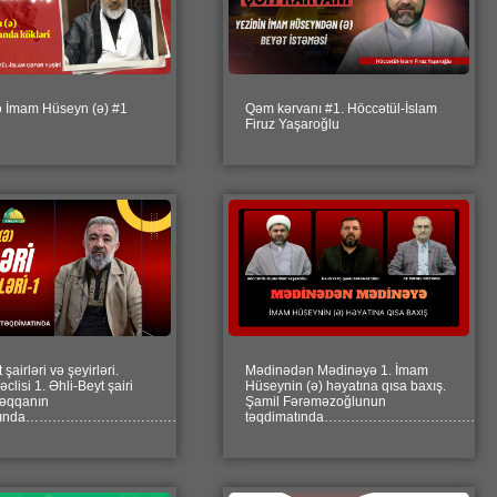
 İmam Hüseyn (ə) #1
Qəm kərvanı #1. Höccətül-İslam
Firuz Yaşaroğlu
şairləri və şeyirləri.
Mədinədən Mədinəyə 1. İmam
lisi 1. Əhli-Beyt şairi
Hüseynin (ə) həyatına qısa baxış.
…………………………………………………………….
Səqqanın
Şamil Fərəməzoğlunun
matında…………………………………………………….
təqdimatında…………………………………