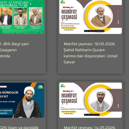
1. Əhli-Beyt şairi
Mərifət çeşməsi. 18.05.2026.
 Səqqanın
Şəhid Rəhbərin Qurani-
tında
kərimə dair düşüncələri. Ustad
…………..
Saivər
026 İslam və gündəlik
Mərifət çeşməsi. 14.05.2026.