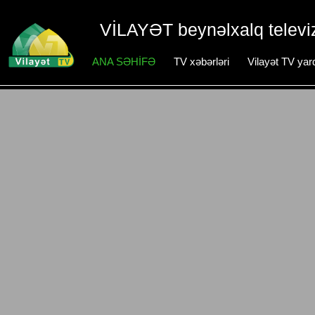
VİLAYƏT beynəlxalq televiz
ANA SƏHİFƏ
TV xəbərləri
Vilayət TV yar