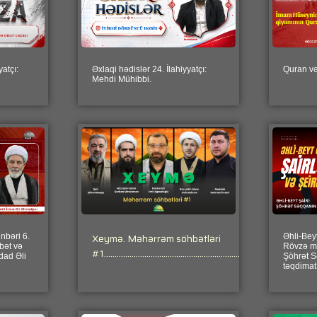
atçı:
Əxlaqi hədislər 24. İlahiyyatçı:
Quran və
Mehdi Mühibbi.
Xeymə. Məhərrəm söhbətləri
nbəri 6.
Əhli-Beyt 
bət və
Rövzə məc
#1………………………………………………………………………………………
dad Əli
Şöhrət 
təqdi