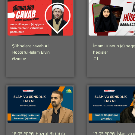
Şübhələrə cavab #1.
İmam Hüseyn (ə) haq
Höccətül-İslam Elvin
hədislər
Əzimov…………………………………………………………………………………………………………
#1…………………………………
18.05.2026. Həzrət Əli (ə) ilə
17.05.2026. İslam və 