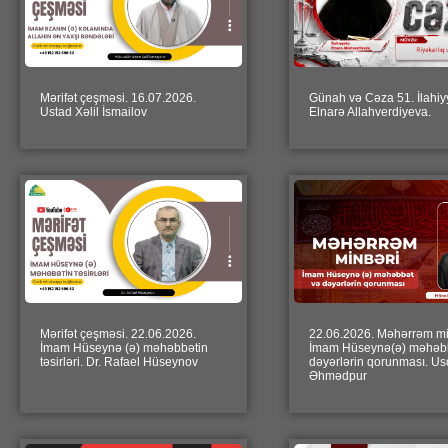
Mərifət çeşməsi. 16.07.2026.
Günah və Cəza 51. İlahiyy
Ustad Xəlil İsmailov
Elnarə Allahverdiyeva.
Mərifət çeşməsi. 22.06.2026.
22.06.2026. Məhərrəm mi
İmam Hüseynə (ə) məhəbbətin
İmam Hüseynə(ə) məhəb
təsirləri. Dr. Rafael Hüseynov
dəyərlərin qorunması. Us
Əhmədpur