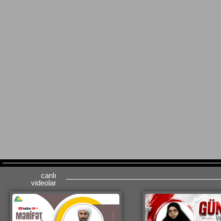
canlı
videolar